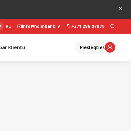
V
RU
info@holmbank.lv
+371 286 07070
 par klientu
Pieslēgties