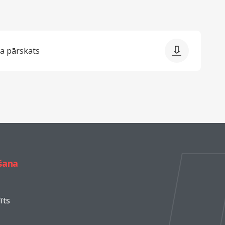
da pārskats
šana
īts