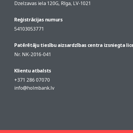
Dzelzavas iela 120G, Rīga, LV-1021
Reģistrācijas numurs
54103053771
Patērētāju tiesību aizsardzības centra izsniegta li
Nr. NK-2016-041
Klientu atbalsts
+371 286 07070
info@holmbank.lv