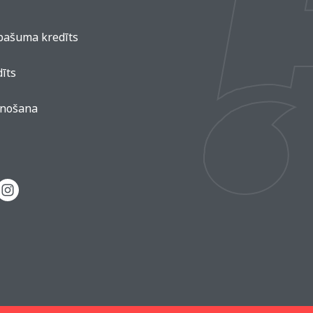
pašuma kredīts
īts
enošana