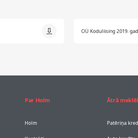
OÜ Koduliising 2019. ga
Par Holm
Ātrā meklē
Holm
Patēriņa kred