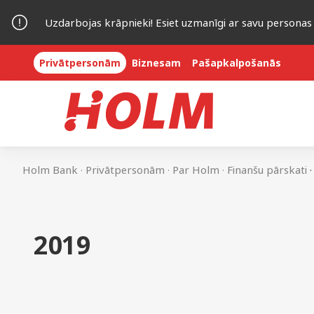
Uzdarbojas krāpnieki! Esiet uzmanīgi ar savu personas
Privātpersonām
Biznesam
Pašapkalpošanās
.
.
.
.
Holm Bank
Privātpersonām
Par Holm
Finanšu pārskati
2019