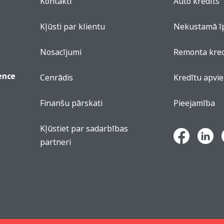
Kontakti
Auto kredīts
Kļūsti par klientu
Nekustamā ī
Nosacījumi
Remonta kred
cence
Cenrādis
Kredītu apvi
Finanšu pārskati
Pieejamība
Kļūstiet par sadarbības
partneri