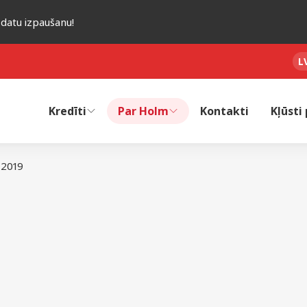
 datu izpaušanu!
L
Kredīti
Par Holm
Kontakti
Kļūsti
2019