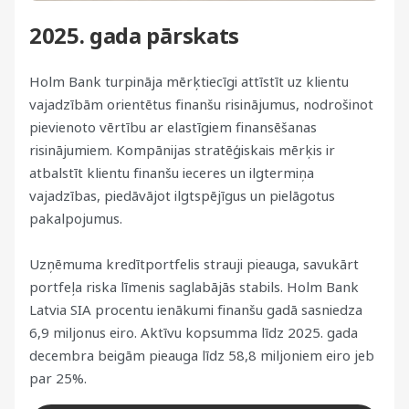
2025. gada pārskats
Holm Bank turpināja mērķtiecīgi attīstīt uz klientu
vajadzībām orientētus finanšu risinājumus, nodrošinot
pievienoto vērtību ar elastīgiem finansēšanas
risinājumiem. Kompānijas stratēģiskais mērķis ir
atbalstīt klientu finanšu ieceres un ilgtermiņa
vajadzības, piedāvājot ilgtspējīgus un pielāgotus
pakalpojumus.
Uzņēmuma kredītportfelis strauji pieauga, savukārt
portfeļa riska līmenis saglabājās stabils. Holm Bank
Latvia SIA procentu ienākumi finanšu gadā sasniedza
6,9 miljonus eiro. Aktīvu kopsumma līdz 2025. gada
decembra beigām pieauga līdz 58,8 miljoniem eiro jeb
par 25%.