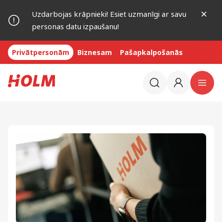
Uzdarbojas krāpnieki! Esiet uzmanīgi ar savu
personas datu izpaušanu!
Privātpersonām
Biznesam
Pašapkalpošanās