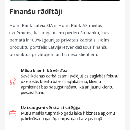
Finanšu rādītāji
Holm Bank Latvia SIA ir Holm Bank AS meitas
uzņēmums, kas ir igauņiem piederoša banka, kuras
pamatā ir 100% Igaunijas privātais kapitāls. Holm
produktu portfelis Latvijā ietver dažādus finanšu
produktus privātajiem un biznesa klientiem.
Mūsu klienti kā vērtība
Savā ikdienas darbā esam izvēlējušies saglabāt fokusu
uz esošās klientu bāzes saglabāšanu, klientu
apmierinātības paaugstināšanu, kā arī jaunu klientu
piesaistīšanu.
Uz izaugsmi vērsta stratēģija
Mūsu mērķis turpmāko gadu laikā ir biznesa apjomu
palielināšana gan Igaunijas, gan Latvijas tirgū