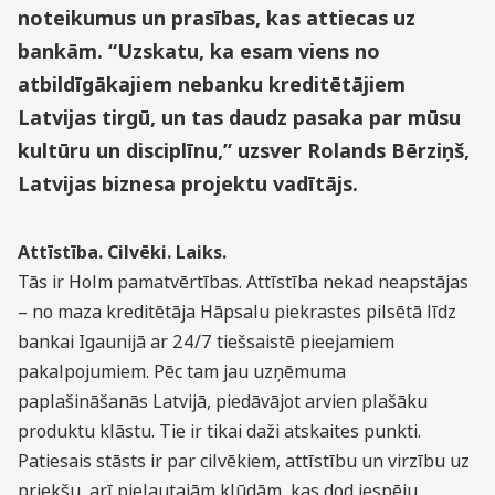
noteikumus un prasības, kas attiecas uz
bankām. “Uzskatu, ka esam viens no
atbildīgākajiem nebanku kreditētājiem
Latvijas tirgū, un tas daudz pasaka par mūsu
kultūru un disciplīnu,” uzsver Rolands Bērziņš,
Latvijas biznesa projektu vadītājs.
Attīstība. Cilvēki. Laiks.
Tās ir Holm pamatvērtības. Attīstība nekad neapstājas
– no maza kreditētāja Hāpsalu piekrastes pilsētā līdz
bankai Igaunijā ar 24/7 tiešsaistē pieejamiem
pakalpojumiem. Pēc tam jau uzņēmuma
paplašināšanās Latvijā, piedāvājot arvien plašāku
produktu klāstu. Tie ir tikai daži atskaites punkti.
Patiesais stāsts ir par cilvēkiem, attīstību un virzību uz
priekšu, arī pieļautajām kļūdām, kas dod iespēju