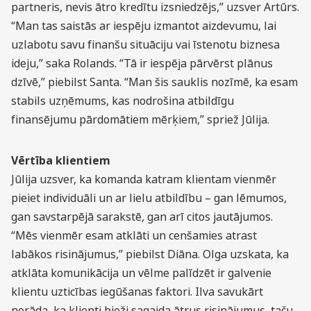
partneris, nevis ātro kredītu izsniedzējs,” uzsver Artūrs.
“Man tas saistās ar iespēju izmantot aizdevumu, lai
uzlabotu savu finanšu situāciju vai īstenotu biznesa
ideju,” saka Rolands. “Tā ir iespēja pārvērst plānus
dzīvē,” piebilst Santa. “Man šis sauklis nozīmē, ka esam
stabils uzņēmums, kas nodrošina atbildīgu
finansējumu pārdomātiem mērķiem,” spriež Jūlija.
Vērtība klientiem
Jūlija uzsver, ka komanda katram klientam vienmēr
pieiet individuāli un ar lielu atbildību – gan lēmumos,
gan savstarpējā sarakstē, gan arī citos jautājumos.
“Mēs vienmēr esam atklāti un cenšamies atrast
labākos risinājumus,” piebilst Diāna. Olga uzskata, ka
atklāta komunikācija un vēlme palīdzēt ir galvenie
klientu uzticības iegūšanas faktori. Ilva savukārt
norāda, ka klienti bieži sagaida ātrus risinājumus, taču