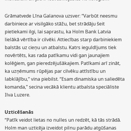
Grāmatvede Līna Galanova uzsver: “Varbūt neesmu
darbiniece ar visilgāko stāžu, bet strādāju šeit
pietiekami ilgi, lai saprastu, ka Holm Bank Latvia
lielākā vērtība ir cilvēki. Attiecības starp darbiniekiem
balstās uz cieņu un atbalstu. Katrs ieguldījums tiek
novērtēts, kas rada patīkamu vidi gan jaunajiem
kolēģiem, gan pieredzējušākajiem. Patīkami arī zināt,
ka uzņēmums rūpējas par cilvēku attīstību un
labklājību,” vina piebilst. “Esam dinamiska un saliedēta
komanda,” secina vecākā klientu atbalsta speciāliste
Ilva Luzere.
Uzticēšanās
“Patīk veidot lietas no nulles un redzēt, kā tās strādā.
Holm man uzticēja izveidot pilnu parādu atgūšanas