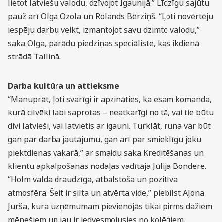
lietot latviešu valodu, dzīvojot Igaunijā.” Līdzīgu sajūtu
pauž arī Olga Ozola un Rolands Bērziņš. “Ļoti novērtēju
iespēju darbu veikt, izmantojot savu dzimto valodu,”
saka Olga, parādu piedziņas speciāliste, kas ikdienā
strādā Tallinā.
Darba kultūra un attieksme
“Manuprāt, ļoti svarīgi ir apzināties, ka esam komanda,
kurā cilvēki labi saprotas – neatkarīgi no tā, vai tie būtu
divi latvieši, vai latvietis ar igauni. Turklāt, runa var būt
gan par darba jautājumu, gan arī par smieklīgu joku
piektdienas vakarā,” ar smaidu saka Kreditēšanas un
klientu apkalpošanas nodaļas vadītāja Jūlija Bondere.
“Holm valda draudzīga, atbalstoša un pozitīva
atmosfēra. Šeit ir silta un atvērta vide,” piebilst Aļona
Jurša, kura uzņēmumam pievienojās tikai pirms dažiem
mēnešiem un jau ir iedvesmojusies no kolēģiem.