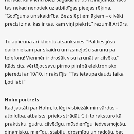
tas nekad nenotiek uz atbildīgas pieejas rēķina.
“Godīgums un skaidrība. Bez slēptiem āķiem – cilvēki
precīzi zina, kas ir tas, kam viņi piekrīt,” rezumē Artūrs.
To apliecina arī klientu atsauksmes: “Paldies jūsu
darbiniekam par skaidru un izsmeļošu sarunu pa
telefonu! Vienmēr ir drošāk visu izrunāt ar cilvēku.”
Kāds cits, vērtējot savu pirmo pilnībā elektronisko
pieredzi ar 10/10, ir rakstījis: “Tas ietaupa daudz laika.
Ļoti labi.”
Holm portrets
Kad jautāti par Holm, kolēģi visbiežāk min vārdus –
atbildība, atbalsts, prieks strādāt. Citi to raksturo kā
praktisku, gudru, cilvēcīgu, mūsdienīgu, iedvesmojošu,
dinamisku, mierīgu, stabilu, drosmīgu un radošu, bet