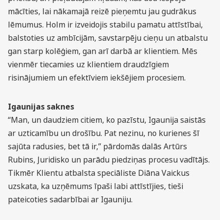
mācīties, lai nākamajā reizē pieņemtu jau gudrākus
lēmumus. Holm ir izveidojis stabilu pamatu attīstībai,
balstoties uz ambīcijām, savstarpēju cieņu un atbalstu
gan starp kolēģiem, gan arī darbā ar klientiem. Mēs
vienmēr tiecamies uz klientiem draudzīgiem
risinājumiem un efektīviem iekšējiem procesiem.
Igaunijas saknes
“Man, un daudziem citiem, ko pazīstu, Igaunija saistās
ar uzticamību un drošību. Pat nezinu, no kurienes šī
sajūta radusies, bet tā ir,” pārdomās dalās Artūrs
Rubins, Juridisko un parādu piedziņas procesu vadītājs.
Tikmēr Klientu atbalsta speciāliste Diāna Vaickus
uzskata, ka uzņēmums īpaši labi attīstījies, tieši
pateicoties sadarbībai ar Igauniju.