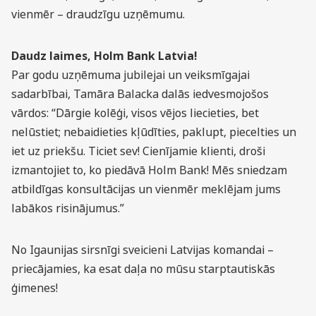
vienmēr – draudzīgu uzņēmumu.
Daudz laimes, Holm Bank Latvia!
Par godu uzņēmuma jubilejai un veiksmīgajai
sadarbībai, Tamāra Balacka dalās iedvesmojošos
vārdos: “Dārgie kolēģi, visos vējos liecieties, bet
nelūstiet; nebaidieties kļūdīties, paklupt, piecelties un
iet uz priekšu. Ticiet sev! Cienījamie klienti, droši
izmantojiet to, ko piedāvā Holm Bank! Mēs sniedzam
atbildīgas konsultācijas un vienmēr meklējam jums
labākos risinājumus.”
No Igaunijas sirsnīgi sveicieni Latvijas komandai –
priecājamies, ka esat daļa no mūsu starptautiskās
ģimenes!