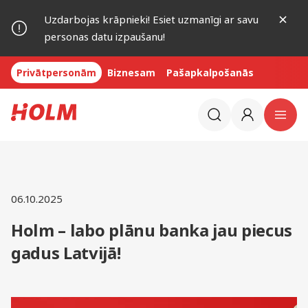
Uzdarbojas krāpnieki! Esiet uzmanīgi ar savu
personas datu izpaušanu!
Privātpersonām
Biznesam
Pašapkalpošanās
06.10.2025
Holm – labo plānu banka jau piecus
gadus Latvijā!