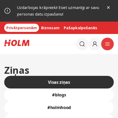
Uzdarbojas krāpnieki! Esiet uzmanīgi ar savu
personas datu izpaušanu!
Privātpersonām
Biznesam
Pašapkalpošanās
Ziņas
Visas ziņas
#blogs
#holmhood