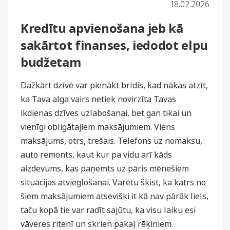
18.02.2026
Kredītu apvienošana jeb kā
sakārtot finanses, iedodot elpu
budžetam
Dažkārt dzīvē var pienākt brīdis, kad nākas atzīt,
ka Tava alga vairs netiek novirzīta Tavas
ikdienas dzīves uzlabošanai, bet gan tikai un
vienīgi obligātajiem maksājumiem. Viens
maksājums, otrs, trešais. Telefons uz nomaksu,
auto remonts, kaut kur pa vidu arī kāds
aizdevums, kas paņemts uz pāris mēnešiem
situācijas atvieglošanai. Varētu šķist, ka katrs no
šiem maksājumiem atsevišķi it kā nav pārāk liels,
taču kopā tie var radīt sajūtu, ka visu laiku esi
vāveres ritenī un skrien pakaļ rēķiniem.