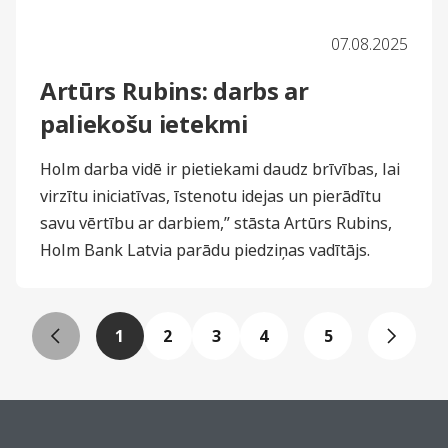
07.08.2025
Artūrs Rubins: darbs ar
paliekošu ietekmi
Holm darba vidē ir pietiekami daudz brīvības, lai
virzītu iniciatīvas, īstenotu idejas un pierādītu
savu vērtību ar darbiem,” stāsta Artūrs Rubins,
Holm Bank Latvia parādu piedziņas vadītājs.
1
2
3
4
5