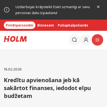
Uzdarbojas krāpnieki! Esiet uzmanīgi ar savu
personas datu izpaušanu!
Privātpersonām
Biznesam
Pašapkalpošanās
18.02.2026
Kredītu apvienošana jeb kā
sakārtot finanses, iedodot elpu
budžetam