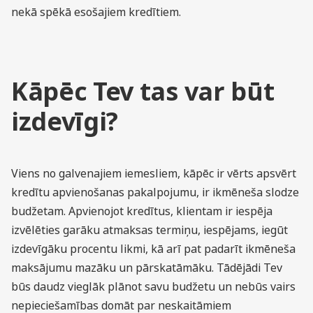
nekā spēkā esošajiem kredītiem.
Kāpēc Tev tas var būt
izdevīgi?
Viens no galvenajiem iemesliem, kāpēc ir vērts apsvērt
kredītu apvienošanas pakalpojumu, ir ikmēneša slodze
budžetam. Apvienojot kredītus, klientam ir iespēja
izvēlēties garāku atmaksas termiņu, iespējams, iegūt
izdevīgāku procentu likmi, kā arī pat padarīt ikmēneša
maksājumu mazāku un pārskatāmāku. Tādējādi Tev
būs daudz vieglāk plānot savu budžetu un nebūs vairs
nepieciešamības domāt par neskaitāmiem