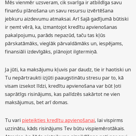
Mēs vienmēr uzsveram, cik svarīga ir atbildīga savu
finanšu plānošana un savu resursu izvērtēšana
jebkuru aizdevumu atmaksai. Arī šajā gadījumā būtiski
ir ņemt vērā, ka, izmantojot kredītu apvienošanas
pakalpojumu, parāds nepazūd, taču tas kļūs
pārskatāmāks, vieglāk pārvaldāmāks un, iespējams,
finansiāli izdevīgāks, plānojot ilgtermiņā.
Ja jūti, ka maksājumu kļuvis par daudz, tie ir haotiski un
Tu nepārtraukti izjūti paaugstinātu stresu par to, kā
visam izsekot līdzi, kredītu apvienošana var būt ļoti
saprātīgs risinājums, kas palīdzēs sakārtot ne vien
maksājumus, bet arī domas.
Tu vari
pieteikties kredītu apvienošanai
, lai vispirms
uzzinātu, kāds risinājums Tev būtu vispiemērotākais.