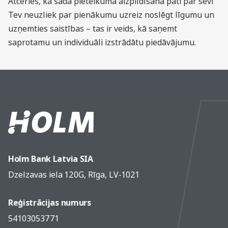
Atceries, ka šāda pieteikuma aizpildīšana pati par sevi
Tev neuzliek par pienākumu uzreiz noslēgt līgumu un
uzņemties saistības – tas ir veids, kā saņemt
saprotamu un individuāli izstrādātu piedāvājumu.
Holm Bank Latvia SIA
Dzelzavas iela 120G, Rīga, LV-1021
Reģistrācijas numurs
54103053771