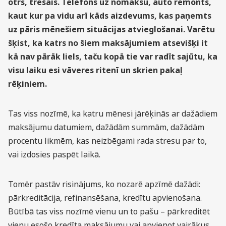
otrs, trešais. Telefons uz nomaksu, auto remonts,
kaut kur pa vidu arī kāds aizdevums, kas paņemts
uz pāris mēnešiem situācijas atvieglošanai. Varētu
šķist, ka katrs no šiem maksājumiem atsevišķi it
kā nav pārāk liels, taču kopā tie var radīt sajūtu, ka
visu laiku esi vāveres ritenī un skrien pakaļ
rēķiniem.
Tas viss nozīmē, ka katru mēnesi jārēķinās ar dažādiem
maksājumu datumiem, dažādām summām, dažādām
procentu likmēm, kas neizbēgami rada stresu par to,
vai izdosies paspēt laikā.
Tomēr pastāv risinājums, ko nozarē apzīmē dažādi:
pārkreditācija, refinansēšana, kredītu apvienošana.
Būtībā tas viss nozīmē vienu un to pašu – pārkreditēt
vienu esošo kredīta maksājumu vai apvienot vairākus