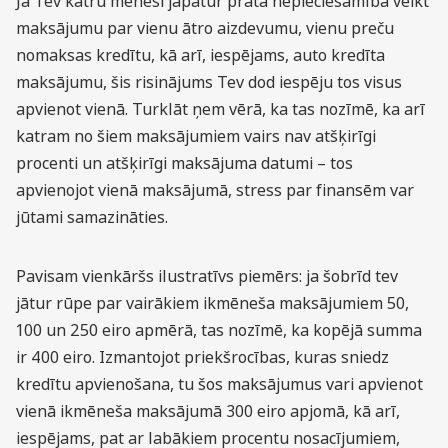
Ja Tev katru mēnesi jāpatur prātā nepieciešamība veikt
maksājumu par vienu ātro aizdevumu, vienu preču
nomaksas kredītu, kā arī, iespējams, auto kredīta
maksājumu, šis risinājums Tev dod iespēju tos visus
apvienot vienā. Turklāt ņem vērā, ka tas nozīmē, ka arī
katram no šiem maksājumiem vairs nav atšķirīgi
procenti un atšķirīgi maksājuma datumi – tos
apvienojot vienā maksājumā, stress par finansēm var
jūtami samazināties.
Pavisam vienkāršs ilustratīvs piemērs: ja šobrīd tev
jātur rūpe par vairākiem ikmēneša maksājumiem 50,
100 un 250 eiro apmērā, tas nozīmē, ka kopējā summa
ir 400 eiro. Izmantojot priekšrocības, kuras sniedz
kredītu apvienošana, tu šos maksājumus vari apvienot
vienā ikmēneša maksājumā 300 eiro apjomā, kā arī,
iespējams, pat ar labākiem procentu nosacījumiem,